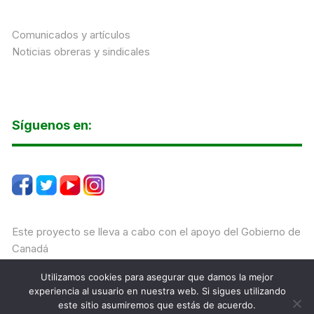
Comunicados y artículos
Noticias obreras y sindicales
Síguenos en:
Este proyecto se lleva a cabo con el apoyo del Gobierno de
Canadá
Utilizamos cookies para asegurar que damos la mejor
experiencia al usuario en nuestra web. Si sigues utilizando
este sitio asumiremos que estás de acuerdo.
CALIS Todos los derechos reservados Tema Orchid Store