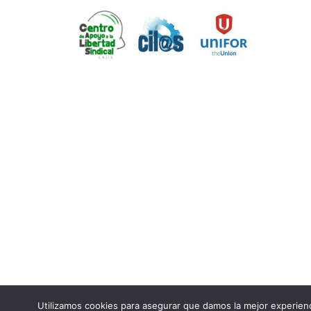
CALIS Todos los derechos reservados Tema Orch
Utilizamos cookies para asegurar que damos la mejor experienc