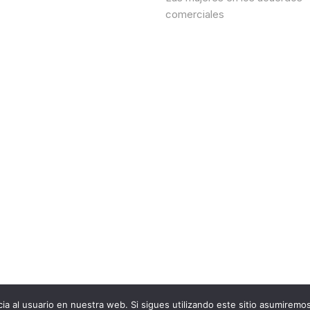
comerciales
id Store por
Themebeez
ia al usuario en nuestra web. Si sigues utilizando este sitio asumirem