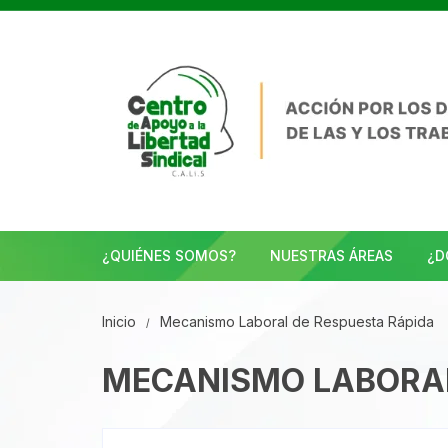
Saltar
al
contenido
¿QUIÉNES SOMOS?
NUESTRAS ÁREAS
¿D
Inicio
Mecanismo Laboral de Respuesta Rápida
MECANISMO LABORAL