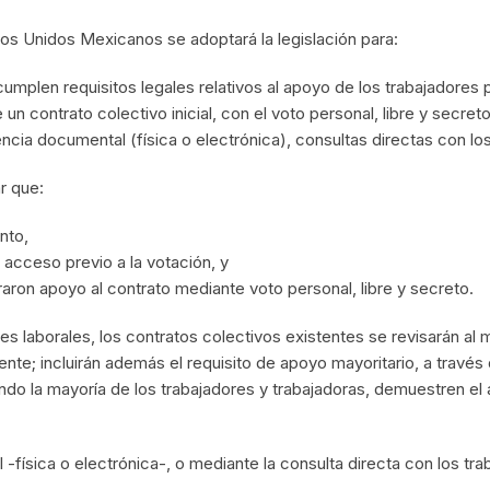
dos Unidos Mexicanos se adoptará la legislación para:
cumplen requisitos legales relativos al apoyo de los trabajadores p
 un contrato colectivo inicial, con el voto personal, libre y secreto
cia documental (física o electrónica), consultas directas con los
ar que:
ento,
l acceso previo a la votación, y
aron apoyo al contrato mediante voto personal, libre y secreto.
nes laborales, los contratos colectivos existentes se revisarán al
nte; incluirán además el requisito de apoyo mayoritario, a través d
ndo la mayoría de los trabajadores y trabajadoras, demuestren el
 -física o electrónica-, o mediante la consulta directa con los tr