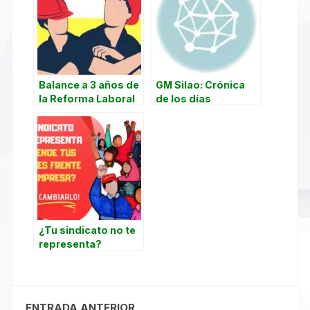
Balance a 3 años de
GM Silao: Crónica
la Reforma Laboral
de los días
2019 y del Capítulo
decisivos
23 Laboral del T-
MEC
¿Tu sindicato no te
representa?
¡Puedes cambiarlo!
ENTRADA ANTERIOR