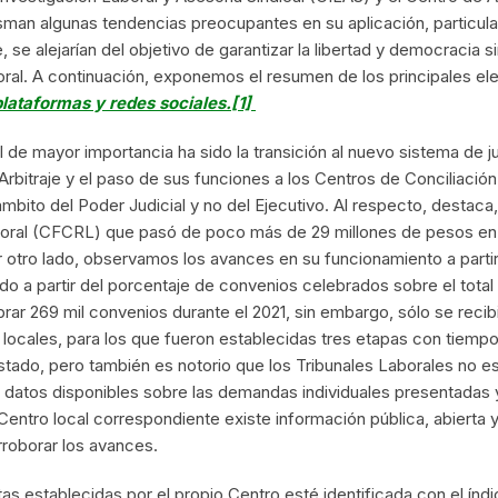
sman algunas tendencias preocupantes en su aplicación, particula
se alejarían del objetivo de garantizar la libertad y democracia si
laboral. A continuación, exponemos el resumen de los principales 
plataformas y redes sociales.
[1]
l de mayor importancia ha sido la transición al nuevo sistema de ju
Arbitraje y el paso de sus funciones a los Centros de Conciliación
 ámbito del Poder Judicial y no del Ejecutivo. Al respecto, destaca
aboral (CFCRL) que pasó de poco más de 29 millones de pesos en
otro lado, observamos los avances en su funcionamiento a partir
dido a partir del porcentaje de convenios celebrados sobre el tota
ebrar 269 mil convenios durante el 2021, sin embargo, sólo se recib
s locales, para los que fueron establecidas tres etapas con tiem
Estado, pero también es notorio que los Tribunales Laborales no 
 datos disponibles sobre las demandas individuales presentadas y
entro local correspondiente existe información pública, abierta y
rroborar los avances.
tas establecidas por el propio Centro esté identificada con el ín