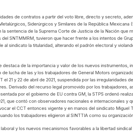
aridades de contratos a partir del voto libre, directo y secreto, ad
 Metalúrgicos, Siderúrgicos y Similares de la República Mexica
 la sentencia de la Suprema Corte de Justicia de la Nación que ma
 del SNTMMRM, tuvieron que hacer frente a los intentos de Gru
e al sindicato la titularidad, alterando el padrón electoral y violand
 destaca de la importancia y valor de los nuevos instrumentos, 
eso de lucha de las y los trabajadores de General Motors organizad
T el 21 y 22 de abril de 2021, suspendida por las irregularidades 
res. Derivado del recurso legal promovido por los trabajadores, 
sentada por el gobierno de EU contra GM, la STPS ordenó realiza
2021, que contó con observadores nacionales e internacionales y qu
vocar el CCT entonces vigente y en manos del sindicato Miguel Tr
 cuando los trabajadores eligieron al SINTTIA como su organizació
aboral y los nuevos mecanismos favorables a la libertad sindical 