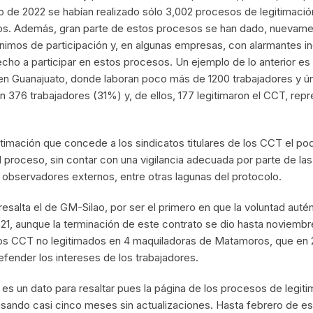
nero de 2022 se habían realizado sólo 3,002 procesos de legitimac
dos. Además, gran parte de estos procesos se han dado, nuevamen
nimos de participación y, en algunas empresas, con alarmantes i
echo a participar en estos procesos. Un ejemplo de lo anterior es
 en Guanajuato, donde laboran poco más de 1200 trabajadores y ú
 376 trabajadores (31%) y, de ellos, 177 legitimaron el CCT, repr
itimación que concede a los sindicatos titulares de los CCT el pod
el proceso, sin contar con una vigilancia adecuada por parte de las
observadores externos, entre otras lagunas del protocolo.
esalta el de GM-Silao, por ser el primero en que la voluntad autén
1, aunque la terminación de este contrato se dio hasta noviembre d
los CCT no legitimados en 4 maquiladoras de Matamoros, que en 
efender los intereses de los trabajadores.
n es un dato para resaltar pues la página de los procesos de legit
sando casi cinco meses sin actualizaciones. Hasta febrero de est