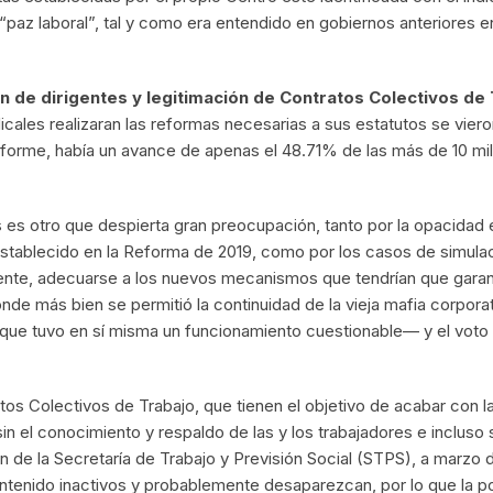
paz laboral”, tal y como era entendido en gobiernos anteriores e
n de dirigentes y legitimación de Contratos Colectivos de
icales realizaran las reformas necesarias a sus estatutos se vie
informe, había un avance de apenas el 48.71% de las más de 10 mi
es es otro que despierta gran preocupación, tanto por la opacidad
establecido en la Reforma de 2019, como por los casos de simulaci
nte, adecuarse a los nuevos mecanismos que tendrían que garanti
donde más bien se permitió la continuidad de la vieja mafia corpo
 –que tuvo en sí misma un funcionamiento cuestionable— y el voto
os Colectivos de Trabajo, que tienen el objetivo de acabar con la
in el conocimiento y respaldo de las y los trabajadores e incluso
 de la Secretaría de Trabajo y Previsión Social (STPS), a marzo 
tenido inactivos y probablemente desaparezcan, por lo que la pos