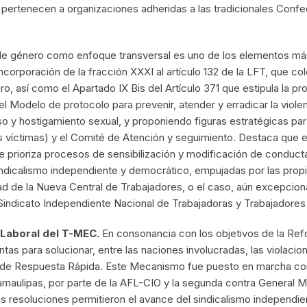
pertenecen a organizaciones adheridas a las tradicionales Confe
 de género como enfoque transversal es uno de los elementos más
ncorporación de la fracción XXXI al artículo 132 de la LFT, que c
ro, así como el Apartado IX Bis del Artículo 371 que estipula la pr
 Modelo de protocolo para prevenir, atender y erradicar la violenc
o y hostigamiento sexual, y proponiendo figuras estratégicas pa
s víctimas) y el Comité de Atención y seguimiento. Destaca que e
ue prioriza procesos de sensibilización y modificación de conduct
ndicalismo independiente y democrático, empujadas por las propia
 de la Nueva Central de Trabajadores, o el caso, aún excepcional
indicato Independiente Nacional de Trabajadoras y Trabajadores 
 Laboral del T-MEC.
En consonancia con los objetivos de la Ref
s para solucionar, entre las naciones involucradas, las violacione
 de Respuesta Rápida. Este Mecanismo fue puesto en marcha co
aulipas, por parte de la AFL-CIO y la segunda contra General Mot
resoluciones permitieron el avance del sindicalismo independient