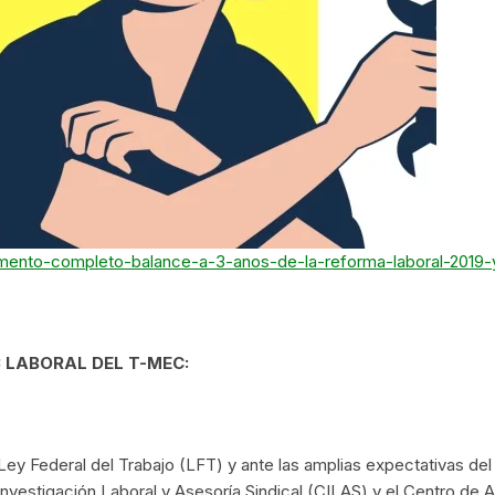
umento-completo-balance-a-3-anos-de-la-reforma-laboral-2019-y
 LABORAL DEL T-MEC:
Ley Federal del Trabajo (LFT) y ante las amplias expectativas del
nvestigación Laboral y Asesoría Sindical (CILAS) y el Centro de A