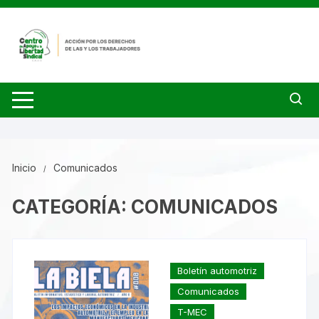
Saltar
al
contenido
Inicio
Comunicados
CATEGORÍA:
COMUNICADOS
Boletín automotriz
Comunicados
T-MEC