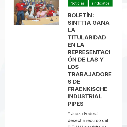
Noticias
sindicatos
BOLETÍN:
SINTTIA GANA
LA
TITULARIDAD
EN LA
REPRESENTACI
ÓN DE LAS Y
LOS
TRABAJADORE
S DE
FRAENKISCHE
INDUSTRIAL
PIPES
* Jueza Federal
desecha recurso del