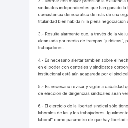
2.- Normar con mayor precisión la existencia d
sindicatos independientes que han ganado la t
coexistencia democrática de más de una organiz
titularidad bien habida ni la plena negociación
3.- Resulta alarmante que, a través de la vía j
alcanzada por medio de trampas “jurídicas”, pr
trabajadores.
4.- Es necesario alertar también sobre el hec
en el poder con centrales y sindicatos corporat
institucional está aún acaparada por el sindic
5.- Es necesario revisar y vigilar a cabalidad
de elección de dirigencias sindicales sean 
6.- El ejercicio de la libertad sindical sólo 
laborales de las y los trabajadores. Igualmen
laboral” como parámetro de que hay libertad s