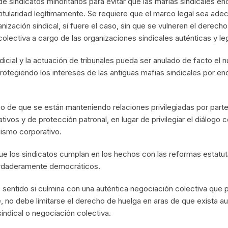
e sindicatos minoritarios para evitar que las mafias sindicales en
itularidad legítimamente. Se requiere que el marco legal sea ade
ación sindical, si fuere el caso, sin que se vulneren el derecho a
 colectiva a cargo de las organizaciones sindicales auténticas y le
udicial y la actuación de tribunales pueda ser anulado de facto el n
otegiendo los intereses de las antiguas mafias sindicales por enci
ho de que se están manteniendo relaciones privilegiadas por parte
ivos y de protección patronal, en lugar de privilegiar el diálogo c
alismo corporativo.
 que los sindicatos cumplan en los hechos con las reformas estatuta
verdaderamente democráticos.
tiene sentido si culmina con una auténtica negociación colectiva qu
te, no debe limitarse el derecho de huelga en aras de que exista 
indical o negociación colectiva.