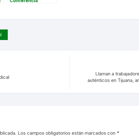
a
Conferencia
Internacional sobre
Libertad y
Democracia
Sindical en México y
Norteamérica
l
Llaman a trabajadore
dical
auténticos en Tijuana, 
blicada.
Los campos obligatorios están marcados con
*