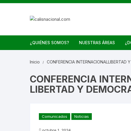
Saltar
al
contenido
¿QUIÉNES SOMOS?
NUESTRAS ÁREAS
¿D
Inicio
CONFERENCIA INTERNACIONALLIBERTAD Y
CONFERENCIA INTER
LIBERTAD Y DEMOCRA
Comunicados
Noticias
octubre 1, 2024