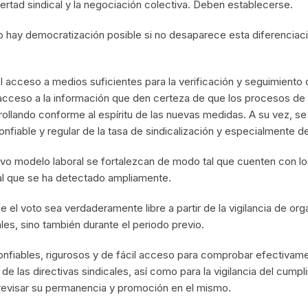
ibertad sindical y la negociación colectiva. Deben establecerse.
o hay democratización posible si no desaparece esta diferenciaci
el acceso a medios suficientes para la verificación y seguimiento
ceso a la información que den certeza de que los procesos de el
rollando conforme al espíritu de las nuevas medidas. A su vez, s
nfiable y regular de la tasa de sindicalización y especialmente d
uevo modelo laboral se fortalezcan de modo tal que cuenten con l
cal que se ha detectado ampliamente.
e el voto sea verdaderamente libre a partir de la vigilancia de o
les, sino también durante el periodo previo.
fiables, rigurosos y de fácil acceso para comprobar efectivament
de las directivas sindicales, así como para la vigilancia del cump
 revisar su permanencia y promoción en el mismo.