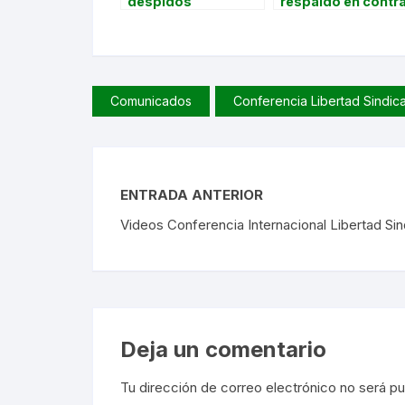
despidos
respaldo en contr
injustificados en la
de actos de
empresa
hostigamiento y
Fraenkische
violencia hacia
compañero
despedido de
Comunicados
Conferencia Libertad Sindica
Draxton
ENTRADA ANTERIOR
Videos Conferencia Internacional Libertad Sin
Deja un comentario
Tu dirección de correo electrónico no será pu