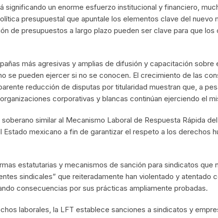
tá significando un enorme esfuerzo institucional y financiero, m
olítica presupuestal que apuntale los elementos clave del nuevo
ición de presupuestos a largo plazo pueden ser clave para que los 
pañas más agresivas y amplias de difusión y capacitación sobre 
 no se pueden ejercer si no se conocen. El crecimiento de las con
aparente reducción de disputas por titularidad muestran que, a pe
organizaciones corporativas y blancas continúan ejerciendo el mi
y soberano similar al Mecanismo Laboral de Respuesta Rápida del
del Estado mexicano a fin de garantizar el respeto a los derechos
eformas estatutarias y mecanismos de sanción para sindicatos que
gentes sindicales” que reiteradamente han violentado y atentado 
tando consecuencias por sus prácticas ampliamente probadas.
chos laborales, la LFT establece sanciones a sindicatos y empres