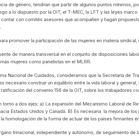
encia de género, tendrían que partir de algunos puntos mínimos, p
o a lo dispuesto por la OIT, el T-MEC, la LFT y las leyes marco 
o contar con comités asesores que acompañen y hagan propuesta
.
ara promover la participación de las mujeres en materia sindical, 
ente de manera transversal en el conjunto de disposiciones labor
de más mujeres como panelistas en el MLRR.
stema Nacional de Cuidados, consideramos que la Secretaría de Tra
es necesario construir un equilibrio entre la vida laboral y general,
ratificación del convenio 156 de la OIT, sobre los trabajadores co
en torno a dos ejes: a) La expansión del Mecanismo Laboral de R
hacia Estados Unidos y Canadá. B) Es necesaria la mejora de lo
a homologación de la forma de actuar de los países firmantes en 
 órgano trinacional, independiente y autónomo, de seguimiento de l