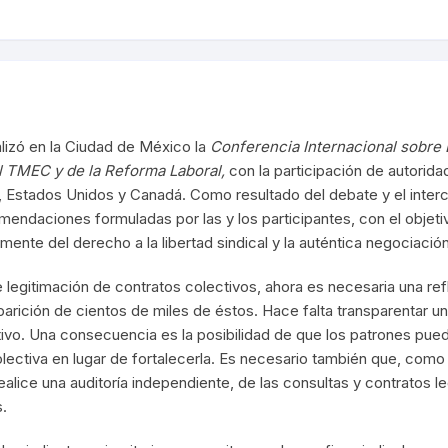
alizó en la Ciudad de México la
Conferencia Internacional sobre 
el TMEC y de la Reforma Laboral,
con la participación de autorida
o, Estados Unidos y Canadá. Como resultado del debate y el inter
ndaciones formuladas por las y los participantes, con el objetivo
ente del derecho a la libertad sindical y la auténtica negociación
de legitimación de contratos colectivos, ahora es necesaria una re
arición de cientos de miles de éstos. Hace falta transparentar u
tivo. Una consecuencia es la posibilidad de que los patrones pued
 colectiva en lugar de fortalecerla. Es necesario también que, como
ealice una auditoría independiente, de las consultas y contratos 
.