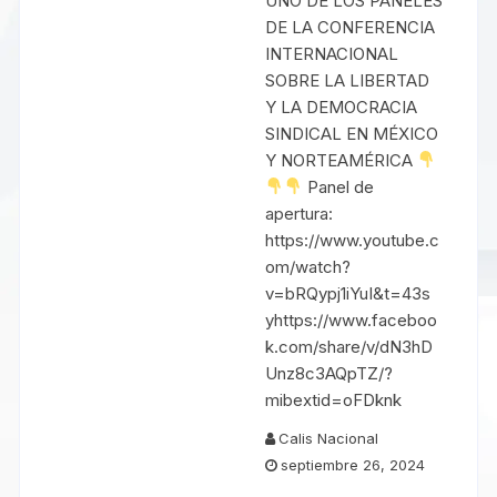
UNO DE LOS PANELES
DE LA CONFERENCIA
INTERNACIONAL
SOBRE LA LIBERTAD
Y LA DEMOCRACIA
SINDICAL EN MÉXICO
Y NORTEAMÉRICA
Panel de
apertura:
https://www.youtube.c
om/watch?
v=bRQypj1iYuI&t=43s
yhttps://www.faceboo
k.com/share/v/dN3hD
Unz8c3AQpTZ/?
mibextid=oFDknk
Calis Nacional
septiembre 26, 2024