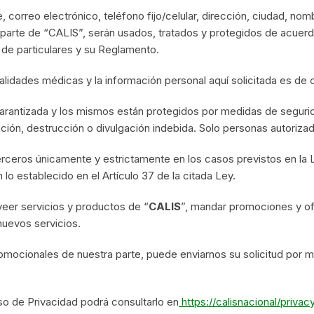
correo electrónico, teléfono fijo/celular, dirección, ciudad, nom
arte de “CALIS”, serán usados, tratados y protegidos de acuerdo
de particulares y su Reglamento.
alidades médicas y la información personal aquí solicitada es de 
rantizada y los mismos están protegidos por medidas de seguridad
ación, destrucción o divulgación indebida. Solo personas autoriz
ceros únicamente y estrictamente en los casos previstos en la 
lo establecido en el Artículo 37 de la citada Ley.
eer servicios y productos de “
CALIS
”, mandar promociones y ofe
nuevos servicios.
mocionales de nuestra parte, puede enviarnos su solicitud por me
so de Privacidad podrá consultarlo en
https://calisnacional/privac