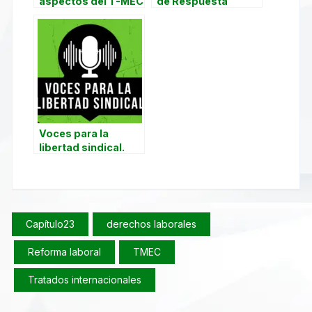
aspectos del T-MEC
de Respuesta
Rápida
Voces para la
libertad sindical.
T0, E1. Balance de la
aplicación de la
reforma laboral
Capítulo23
derechos laborales
Reforma laboral
TMEC
Tratados internacionales