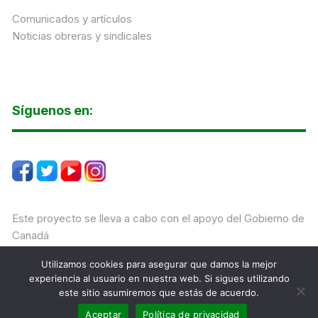
Comunicados y artículos
Noticias obreras y sindicales
Síguenos en:
Este proyecto se lleva a cabo con el apoyo del Gobierno de
Canadá
Utilizamos cookies para asegurar que damos la mejor
experiencia al usuario en nuestra web. Si sigues utilizando
este sitio asumiremos que estás de acuerdo.
CALIS Todos los derechos reservados Tema Orchid Store
por
Themebeez
Aceptar
Política de privacidad