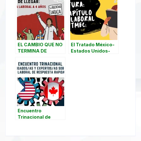
EL CAMBIO QUE NO
El Tratado México-
TERMINA DE
Estados Unidos-
LLEGAR
Canadá (T-MEC)
Encuentro
Trinacional de
Abogados/as y
expertos sobre el
Mecanismo Laboral