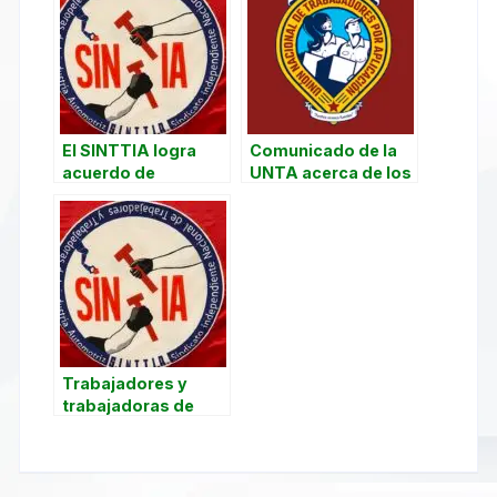
El SINTTIA logra
Comunicado de la
acuerdo de
UNTA acerca de los
aumento salarial
“Uber files”
con GM para este
2023
Trabajadores y
trabajadoras de
Fraenkische
denuncian
irregulares de
tribunales laborales