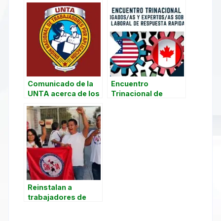
Comunicado de la
Encuentro
UNTA acerca de los
Trinacional de
“Uber files”
Abogados/as y
expertos sobre el
Mecanismo Laboral
de Respuesta
Rápida del T-MEC
Reinstalan a
trabajadores de
Fraenkische