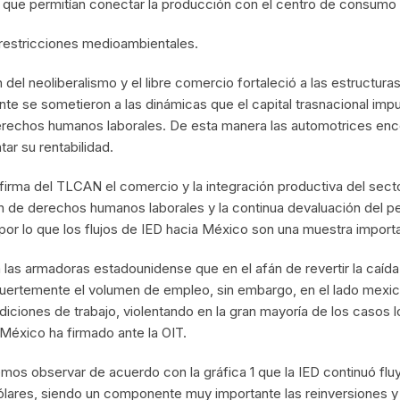
 que permitían conectar la producción con el centro de consumo 
restricciones medioambientales.
 del neoliberalismo y el libre comercio fortaleció a las estructura
mente se sometieron a las dinámicas que el capital trasnacional i
derechos humanos laborales. De esta manera las automotrices enco
ar su rentabilidad.
la firma del TLCAN el comercio y la integración productiva del sec
ión de derechos humanos laborales y la continua devaluación del p
 por lo que los flujos de IED hacia México son una muestra impor
a las armadoras estadounidense que en el afán de revertir la caída
 fuertemente el volumen de empleo, sin embargo, en el lado mexic
diciones de trabajo, violentando en la gran mayoría de los casos
 México ha firmado ante la OIT.
os observar de acuerdo con la gráfica 1 que la IED continuó flu
ólares, siendo un componente muy importante las reinversiones y 