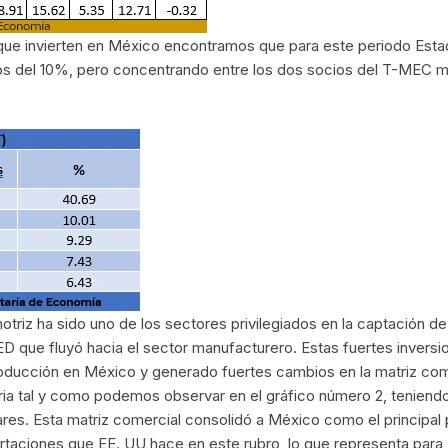
es que invierten en México encontramos que para este periodo Est
 del 10%, pero concentrando entre los dos socios del T-MEC má
riz ha sido uno de los sectores privilegiados en la captación de I
IED que fluyó hacia el sector manufacturero. Estas fuertes invers
roducción en México y generado fuertes cambios en la matriz co
ria tal y como podemos observar en el gráfico número 2, teniendo
ares. Esta matriz comercial consolidó a México como el principal
rtaciones que EE. UU hace en este rubro, lo que representa par