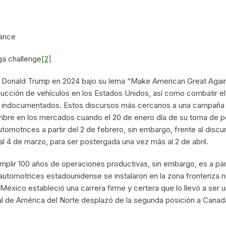
lance
gga challenge
[2]
 de Donald Trump en 2024 bajo su lema “Make American Great Aga
ducción de vehículos en los Estados Unidos, así como combatir el
dores indocumentados. Estos discursos más cercanos a una campañ
mbre en los mercados cuando el 20 de enero día de su toma de po
omotrices a partir del 2 de febrero, sin embargo, frente al discu
l 4 de marzo, para ser postergada una vez más al 2 de abril.
mplir 100 años de operaciones productivas, sin embargo, es a par
automotrices estadounidense se instalaron en la zona fronteriza 
 México estableció una carrera firme y certera que lo llevó a ser 
onal de América del Norte desplazó de la segunda posición a Canadá