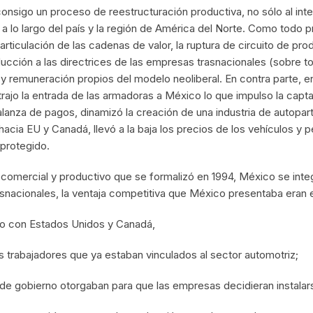
consigo un proceso de reestructuración productiva, no sólo al int
lo largo del país y la región de América del Norte. Como todo pr
articulación de las cadenas de valor, la ruptura de circuito de p
oducción a las directrices de las empresas trasnacionales (sobre
o y remuneración propios del modelo neoliberal. En contra parte,
rajo la entrada de las armadoras a México lo que impulso la captac
 balanza de pagos, dinamizó la creación de una industria de autopa
acia EU y Canadá, llevó a la baja los precios de los vehículos y p
protegido.
 comercial y productivo que se formalizó en 1994, México se int
asnacionales, la ventaja competitiva que México presentaba eran 
do con Estados Unidos y Canadá,
os trabajadores que ya estaban vinculados al sector automotriz;
s de gobierno otorgaban para que las empresas decidieran instalar