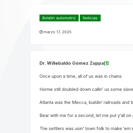
Boletín automotriz
Noticias
marzo 17, 2025
Dr. Willebaldo Gómez Zuppa
[1]
Once upon a time, all of us was in chains
Homie still doubled down callin’ us some slav
Atlanta was the Mecca, buildin′ railroads and t
Bear with me for a second, let me put y′all o
The settlers was usin’ town folk to make ′em 